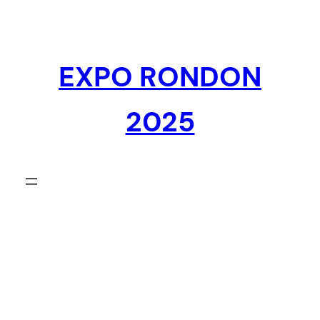
Pular
para
o
EXPO RONDON
conteúdo
2025