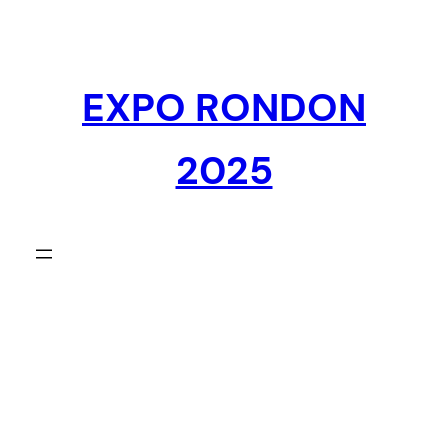
Pular
para
o
EXPO RONDON
conteúdo
2025