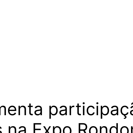
menta participaç
s na Expo Rondo