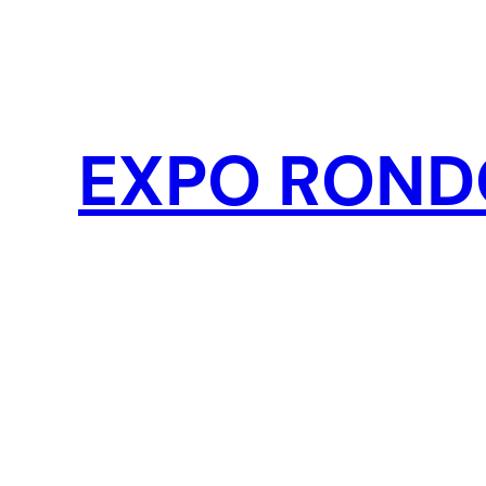
Pular
para
o
conteúdo
EXPO ROND