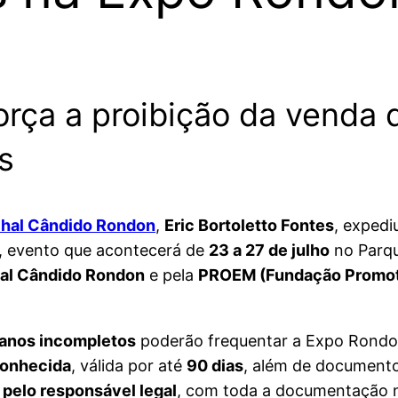
ça a proibição da venda d
s
hal Cândido Rondon
,
Eric Bortoletto Fontes
, expedi
, evento que acontecerá de
23 a 27 de julho
no Parqu
hal Cândido Rondon
e pela
PROEM (Fundação Promot
 anos incompletos
poderão frequentar a Expo Rondo
econhecida
, válida por até
90 dias
, além de documento
elo responsável legal
, com toda a documentação 