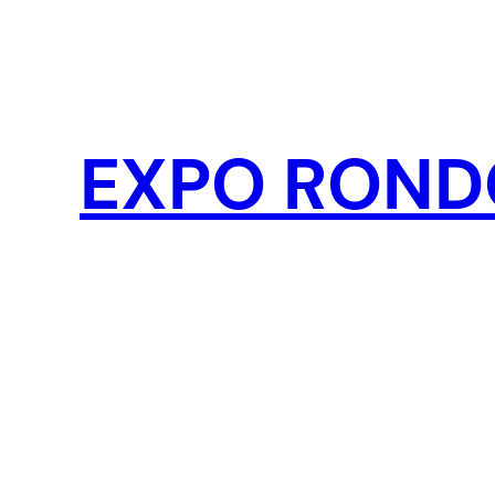
Pular
para
o
conteúdo
EXPO ROND